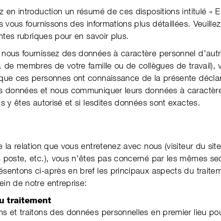
z en introduction un résumé de ces dispositions intitulé « E
 vous four­nis­sons des infor­ma­tions plus détail­lées. Veuille
rentes rubriques pour en savoir plus.
nous fournissez des données à carac­tère person­nel d’autr
. de membres de votre famille ou de col­lègues de travail), ve
ue ces per­sonnes ont con­nais­sance de la pré­sente décla­r
es données et nous com­muni­quer leurs données à caractèr
us y êtes autorisé et si lesdites données sont exactes.
 la relation que vous entre­tenez avec nous (visiteur du site
 poste, etc.), vous n’êtes pas concerné par les mêmes sec
­sen­tons ci-après en bref les princi­paux aspects du traite
in de notre entre­prise:
du traitement
ns et traitons des données person­nelles en premier lieu pou