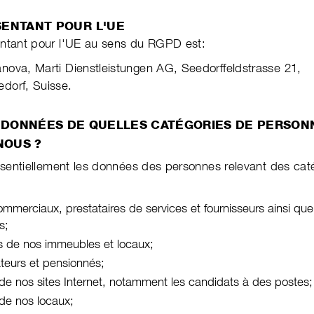
SENTANT POUR L'UE
entant pour l'UE au sens du RGPD est:
ova, Marti Dienstleistungen AG, Seedorffeldstrasse 21,
dorf, Suisse.
 DONNÉES DE QUELLES CATÉGORIES DE PERSON­
NOUS ?
essentiellement les données des personnes relevant des cat
ommerciaux, prestataires de services et four­nis­seurs ainsi que
rs;
es de nos immeubles et locaux;
ateurs et pensionnés;
s de nos sites Internet, notam­ment les candi­dats à des postes;
s de nos locaux;