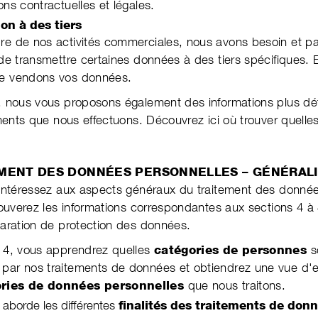
ions contrac­tuelles et légales.
on à des tiers
re de nos activités commer­ciales, nous avons besoin et pa
n de trans­mettre certaines données à des tiers spéci­fiques.
ne vendons vos données.
 nous vous proposons également des informa­tions plus dét
­ments que nous effec­tuons. Décou­vrez ici où trouver quelle
EMENT DES DONNÉES PERSONNELLES – GÉNÉRAL
 intéressez aux aspects généraux du traitement des donné
ou­ve­rez les infor­ma­tions cor­res­pon­dantes aux sections 4 à
a­ra­tion de protec­tion des données.
n 4, vous apprendrez quelles
catégories de personnes
s
par nos traitements de données et obtiendrez une vue d
ries de données personnelles
que nous traitons.
 aborde les dif­fé­rentes
finalités des traitements de don