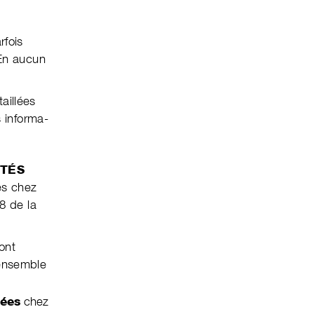
rfois
 En aucun
aillées
s informa­
ITÉS
es chez
 8 de la
ont
'ensemble
nées
chez