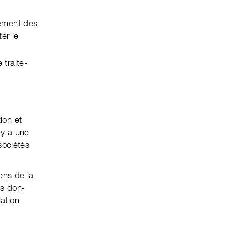
te­ment des
er le
 traite­
ion et
l y a une
sociétés
ens de la
es don­
lation