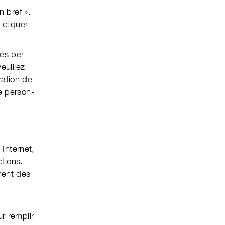
n bref ».
z cliquer
es per­
uil­lez
a­tion de
e person­
 Internet,
tions.
­ment des
r remplir