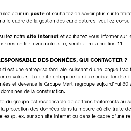
tulez pour un
poste
et souhaitez en savoir plus sur le trai
 le cadre de la gestion des candi­da­tures, veuillez consul­t
sultez notre
site Internet
et souhaitez vous informer sur le
­nées en lien avec notre site, veuillez lire la section 11.
 RESPONSABLE DES DONNÉES, QUI CONTACTER ?
i est une entreprise familiale jouissant d’une longue tradit
ortes valeurs. La petite entre­prise fami­liale suisse fondée i
nées et devenue le Groupe Marti regroupe aujourd’hui 80 
 domaines de la con­struc­tion.
é du groupe est responsable de certains traite­ments au s
sur la pro­tec­tion des don­nées dans la mesure où elle traite d
elles (p. ex. sur son site Internet ou dans le cadre d’une re