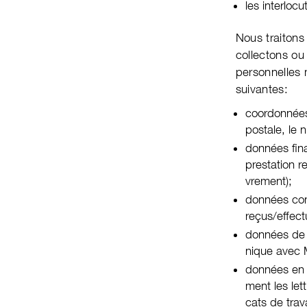
les interloc
Nous traitons
col­lec­tons o
person­nel­les
sui­vantes:
coordonnées 
postale, le n
données fina
pres­ta­tion 
vre­ment);
données cont
reçus/effec­t
données de 
nique avec M
données en l
ment les let­
cats de trava