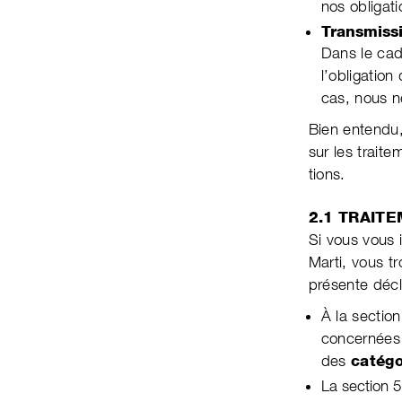
nos obliga­t
Transmissi
Dans le cad
l’obliga­tio
cas, nous 
Bien entendu,
sur les traite
tions.
2.1 TRAIT
Si vous vous
Marti, vous tr
présente décl
À la sectio
concernées 
des
catégo
L
a section 5