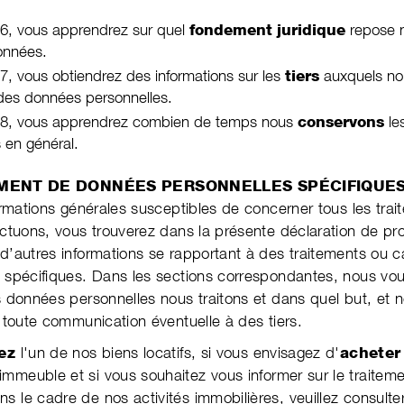
 6, vous apprendrez sur quel
fondement juridique
repose no
n­nées.
 7, vous obtiendrez des infor­ma­tions sur les
tiers
auxquels no
es don­nées per­son­nel­les.
n 8, vous apprendrez combien de temps nous
conservons
le
es en général.
EMENT DE DONNÉES PERSONNELLES SPÉCIFIQUE
ormations générales susceptibles de concerner tous les trai­
­tuons, vous trou­verez dans la présente décla­ra­tion de pro
’autres infor­ma­tions se rap­portant à des traite­ments ou c
 spéci­fiques. Dans les sections cor­res­pondantes, nous vou
 don­nées person­nelles nous traitons et dans quel but, et 
toute com­muni­cation éventuelle à des tiers.
ez
l'un de nos biens locatifs, si vous envisagez d'
acheter
immeuble et si vous souhaitez vous informer sur le traite­m
 le cadre de nos activités immo­bilières, veuillez consulter