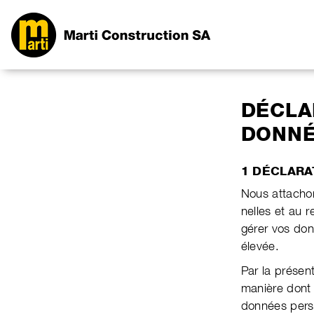
DÉCLA
DONN
1 DÉCLARA
Nous attachon
nelles et au 
gérer vos don
élevée.
Par la présen
manière dont 
don­nées perso