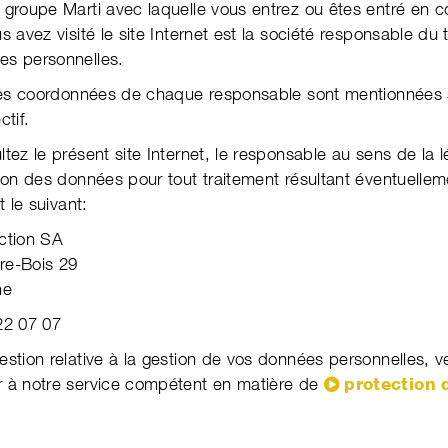
 groupe Marti avec laquelle vous entrez ou êtes entré en c
s avez visité le site Inter­net est la société res­pon­sable du 
s per­son­nelles.
 les coordonnées de chaque respon­sable sont mention­nées s
ctif.
tez le présent site Internet, le respon­sable au sens de la lég
tion des données pour tout traite­ment résul­tant éven­tuel­le­
t le suivant:
ction SA
re-Bois 29
ne
22 07 07
estion relative à la gestion de vos données personnelles, ve
r à notre service compétent en matière de
protection 