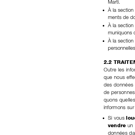
Marti.
À la section
ments de do
À la section
mu­ni­quons d
À la sectio
per­son­nel­l
2.2 TRAIT
Outre les inf
que nous effec
des don­nées d
de person­nes
quons quelles
informons sur 
Si vous
lou
vendre
un 
données dans