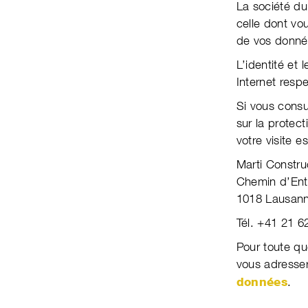
La société du
celle dont vou
de vos don­née
L’identité et
Internet respe
Si vous consul
sur la protec­
votre visite es
Marti Constru
Chemin d’Ent
1018 Lausan
Tél. +41 21 6
Pour toute qu
vous adresse
données
.