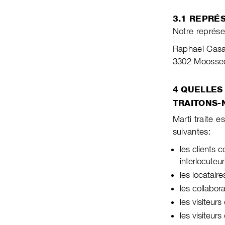
3.1 REPRÉ
Notre représ
Raphael Casan
3302 Moossee
4 QUELLES
TRAI­TONS-
Marti traite 
suivantes:
les clients c
inter­lo­cu­teu
les locatair
les collabor
les visiteur
les visiteur