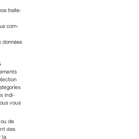
s trai­te­
us com­
s don­nées
S
te­ments
tec­tion
até­gories
s indi­
nous vous
ou de
ent des
 la