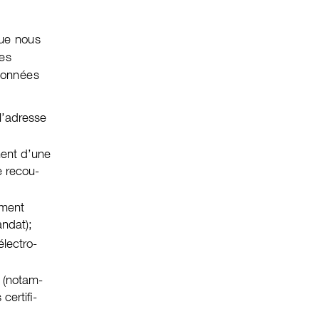
que nous
ées
don­nées
l’adresse
ment d’une
e recou­
­ment
andat);
lectro­
f (notam­
erti­fi­