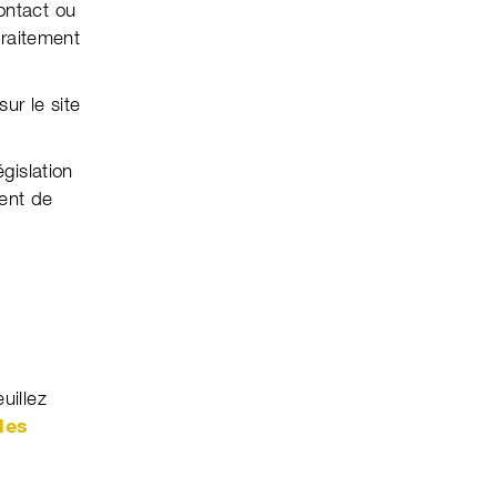
ontact ou
traite­ment
ur le site
is­la­tion
ment de
uillez
des