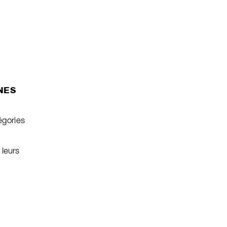
NES
égories
 leurs