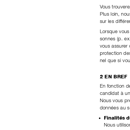
Vous trouvere
Plus loin, nous
sur les diffé­
Lorsque vous 
son­nes (p. ex
vous assurer q
protec­tion d
nel que si vo
2 EN BREF
En fonction de
candidat à un
Nous vous pré
données au se
Finalités 
Nous utiliso