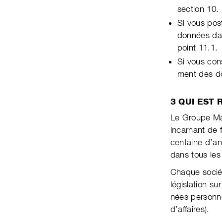
section 10.
Si vous pos
données dans
point 11.1.
Si vous con
ment des don
3 QUI EST
Le Groupe Mart
incarnant de f
centaine d’an
dans tous les
Chaque sociét
légis­la­tion 
nées per­son­n
d’affaires).