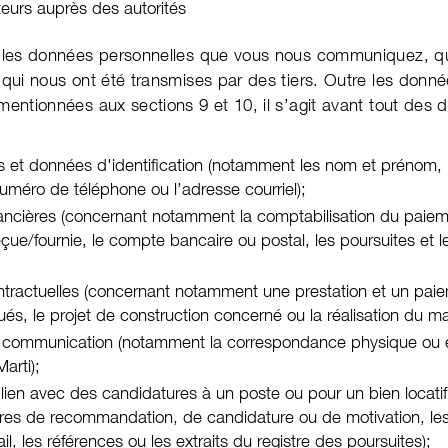
uteurs auprès des autorités
 les données personnelles que vous nous com­muni­quez, 
u qui nous ont été trans­mises par des tiers. Outre les don­n
 mention­nées aux sections 9 et 10, il s’agit avant tout des 
et données d'identification (notam­ment les nom et prénom, 
uméro de télé­phone ou l’adresse cour­riel);
ncières (concernant notamment la compta­bi­li­sation du paie­
reçue/fournie, le compte bancaire ou postal, les pour­suites et l
ractuelles (concer­nant notam­ment une presta­tion et un paie
ués, le projet de con­struc­tion concerné ou la réali­sa­tion du m
communication (notam­ment la cor­res­pon­dance physique ou é
arti);
ien avec des candida­tures à un poste ou pour un bien locati
tres de recom­manda­tion, de candi­da­ture ou de moti­va­tion, les c
il, les réfé­rences ou les extraits du registre des pour­suites);