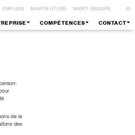
EMPLOIS
MARTIFUTURE
MARTI GROUPE
TREPRISE
COMPÉTENCES
CONTACT
per­son­
pour
té
mons de la
i­tons des